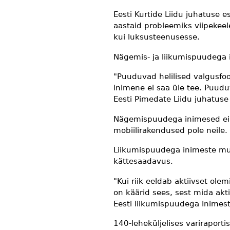
Eesti Kurtide Liidu juhatuse 
aastaid probleemiks viipekee
kui luksusteenusesse.
Nägemis- ja liikumispuudega
"Puuduvad helilised valgusfo
inimene ei saa üle tee. Puudu
Eesti Pimedate Liidu juhatuse 
Nägemispuudega inimesed ei p
mobiilirakendused pole neile.
Liikumispuudega inimeste mure
kättesaadavus.
"Kui riik eeldab aktiivset olem
on käärid sees, sest mida akt
Eesti liikumispuudega Inimest
140-leheküljelises varirapor