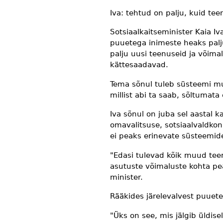
Iva: tehtud on palju, kuid te
Sotsiaalkaitseminister Kaia Iv
puuetega inimeste heaks palju
palju uusi teenuseid ja võima
kättesaadavad.
Tema sõnul tuleb süsteemi mu
millist abi ta saab, sõltumata
Iva sõnul on juba sel aastal k
omavalitsuse, sotsiaalvaldko
ei peaks erinevate süsteemid
"Edasi tulevad kõik muud teema
asutuste võimaluste kohta pe
minister.
Rääkides järelevalvest puueteg
"Üks on see, mis jälgib üldise