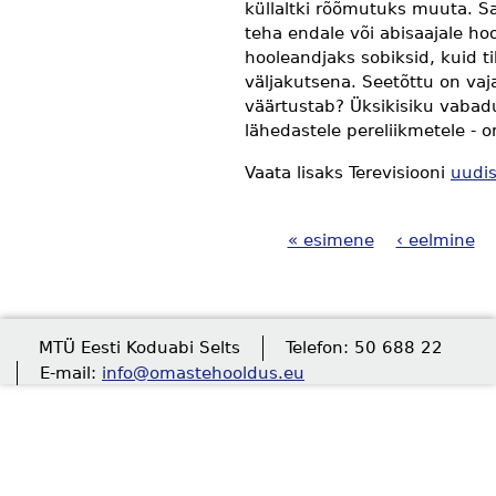
küllaltki rõõmutuks muuta. S
teha endale või abisaajale ho
hooleandjaks sobiksid, kuid 
väljakutsena. Seetõttu on vaja
väärtustab? Üksikisiku vabadu
lähedastele pereliikmetele - 
Vaata lisaks Terevisiooni
uudis
« esimene
‹ eelmine
Lehed
MTÜ Eesti Koduabi Selts
Telefon: 50 688 22
E-mail:
info@omastehooldus.eu