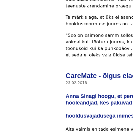
teenuste arendamine praegu 
Ta märkis aga, et üks ei asend
hoolduskoormuse juures on ta
"See on esimene samm selles o
võimalikult tööturu juures, ku
teenuseid kui ka puhkepäevi. 
et seda ei oleks vaja üldse teh
CareMate - õigus el
23.02.2018
Anna Sinagi hoogu, et pere
hooleandjad, kes pakuvad
hooldusvajadusega inimest
Aita valmis ehitada esimene