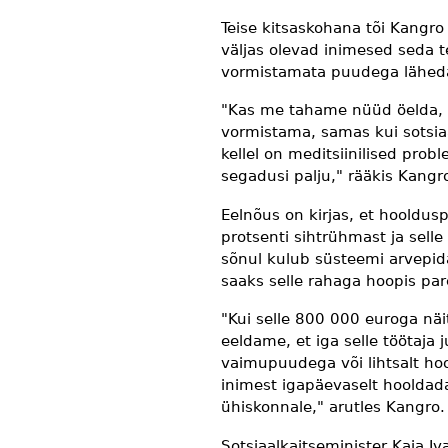
Teise kitsaskohana tõi Kangro
väljas olevad inimesed seda t
vormistamata puudega lähed
"Kas me tahame nüüd öelda, e
vormistama, samas kui sotsiaa
kellel on meditsiinilised prob
segadusi palju," rääkis Kangr
Eelnõus on kirjas, et hooldu
protsenti sihtrühmast ja sell
sõnul kulub süsteemi arvepid
saaks selle rahaga hoopis pa
"Kui selle 800 000 euroga näi
eeldame, et iga selle töötaja 
vaimupuudega või lihtsalt ho
inimest igapäevaselt hooldada
ühiskonnale," arutles Kangro.
Sotsiaalkaitseminister Kaia I