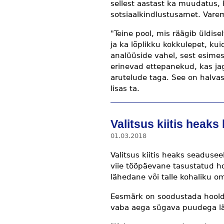
sellest aastast ka muudatus, 
sotsiaalkindlustusamet. Varem
"Teine pool, mis räägib üldis
ja ka lõplikku kokkulepet, kui
analüüside vahel, sest esime
erinevad ettepanekud, kas jag
arutelude taga. See on halvas
lisas ta.
Valitsus kiitis heak
01.03.2018
Valitsus kiitis heaks seaduse
viie tööpäevane tasustatud h
lähedane või talle kohaliku o
Eesmärk on soodustada hooldu
vaba aega sügava puudega lä