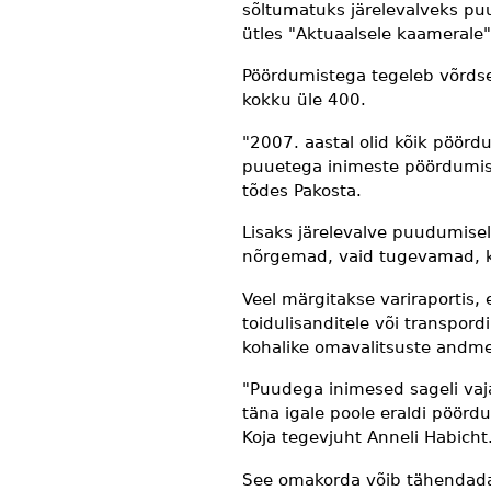
sõltumatuks järelevalveks puu
ütles "Aktuaalsele kaamerale"
Pöördumistega tegeleb võrdse 
kokku üle 400.
"2007. aastal olid kõik pöördu
puuetega inimeste pöördumisi
tõdes Pakosta.
Lisaks järelevalve puudumisel
nõrgemad, vaid tugevamad, k
Veel märgitakse variraportis, 
toidulisanditele või transpordi
kohalike omavalitsuste andme
"Puudega inimesed sageli vaja
täna igale poole eraldi pöörd
Koja tegevjuht Anneli Habicht
See omakorda võib tähendada,