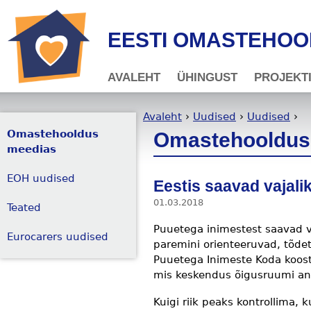
Jump to navigation
EESTI OMASTEHO
AVALEHT
ÜHINGUST
PROJEKT
Avaleht
›
Uudised
›
Uudised
›
Omastehooldus
Omastehooldus
Sa oled siin
meedias
EOH uudised
Eestis saavad vajal
01.03.2018
Teated
Puuetega inimestest saavad v
Eurocarers uudised
paremini orienteeruvad, tõd
Puuetega Inimeste Koda koosta
mis keskendus õigusruumi ana
Kuigi riik peaks kontrollima, 