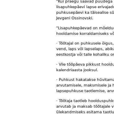
"Kui praegu saavad puudega l
lisapuhkepäevi lapse erivajad
puhkusepäevi ka täisealise sü
Jevgeni Ossinovski.
"Lisapuhkepäevad on mõeldud
hooldamise korraldamiseks või 
· Töötajal on puhkusele õigu
vend, laps või lapselaps, abi
eestkostja või talle kohaliku
· Viie tööpäeva pikkust hool
kalendriaasta jooksul.
· Puhkust hakatakse hüvitama
arvutamisele, maksmisele ja 
lapsepuhkuse taotlemise, ar
· Töötaja taotleb hoolduspuhk
arvutab ja maksab töötajale v
ülekandmiseks esitama taotlu