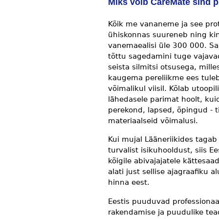
Miks võib CareMate sind 
Kõik me vananeme ja see prot
ühiskonnas suureneb ning kind
vanemaealisi üle 300 000. Sam
tõttu sagedamini tuge vajavad
seista silmitsi otsusega, mill
kaugema pereliikme ees tuleb
võimalikul viisil. Kõlab utoo
lähedasele parimat hoolt, kuid
perekond, lapsed, õpingud - ti
materiaalseid võimalusi.
Kui mujal Lääneriikides tagab 
turvalist isikuhooldust, siis 
kõigile abivajajatele kättesa
alati just sellise ajagraafiku
hinna eest.
Eestis puuduvad professionaa
rakendamise ja puudulike tea