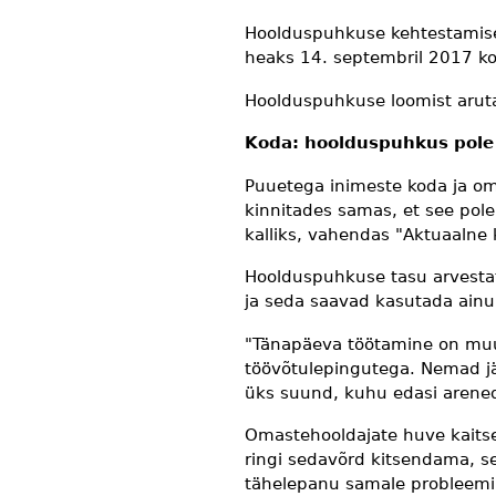
Hoolduspuhkuse kehtestamise 
heaks 14. septembril 2017 k
Hoolduspuhkuse loomist arutab
Koda: hoolduspuhkus pole 
Puuetega inimeste koda ja o
kinnitades samas, et see pole
kalliks, vahendas "Aktuaalne
Hoolduspuhkuse tasu arvestat
ja seda saavad kasutada ainu
"Tänapäeva töötamine on muut
töövõtulepingutega. Nemad jä
üks suund, kuhu edasi areneda
Omastehooldajate huve kaitsev
ringi sedavõrd kitsendama, se
tähelepanu samale probleemi