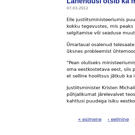
Lahendusi otsib ka 
07.03.2012
Eile justiitsministeeriumis p
kokku tegevustes, mis peaks
selgitamise või seaduse muu
Ümarlaual osalenud telesaate 
üksnes probleemist ühtemood
"Pean oluliseks ministeeriumi
oma eestkostetava eest, siis
et selline hoolitsus jätkub ka 
Justiitsminister Kristen Micha
põhjalikumat järelevalvet teo
kahtlusi puudega isiku eestko
« esimene
‹ eelmine
Lehed