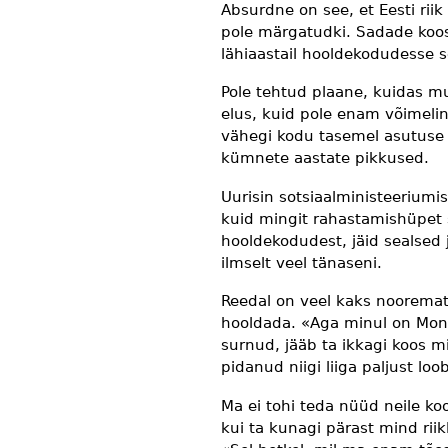
Absurdne on see, et Eesti rii
pole märgatudki. Sadade koos
lähiaastail hooldekodudesse s
Pole tehtud plaane, kuidas mu
elus, kuid pole enam võimeli
vähegi kodu tasemel asutuse j
kümnete aastate pikkused.
Uurisin sotsiaalministeeriumi
kuid mingit rahastamishüpet s
hooldekodudest, jäid sealsed
ilmselt veel tänaseni.
Reedal on veel kaks nooremat 
hooldada. «Aga minul on Moni
surnud, jääb ta ikkagi koos m
pidanud niigi liiga paljust l
Ma ei tohi teda nüüd neile ko
kui ta kunagi pärast mind rii