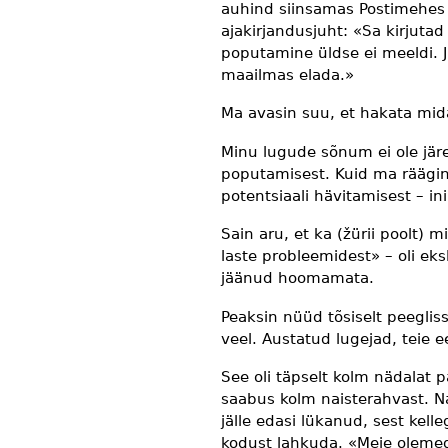
auhind siinsamas Postimehes i
ajakirjandusjuht: «Sa kirjutad
poputamine üldse ei meeldi. Ju
maailmas elada.»
Ma avasin suu, et hakata midag
Minu lugude sõnum ei ole jär
poputamisest. Kuid ma räägin 
potentsiaali hävitamisest – i
Sain aru, et ka (žürii poolt) m
laste probleemidest» – oli eks
jäänud hoomamata.
Peaksin nüüd tõsiselt peeglis
veel. Austatud lugejad, teie e
See oli täpselt kolm nädalat p
saabus kolm naisterahvast. N
jälle edasi lükanud, sest kell
kodust lahkuda. «Meie olemegi 