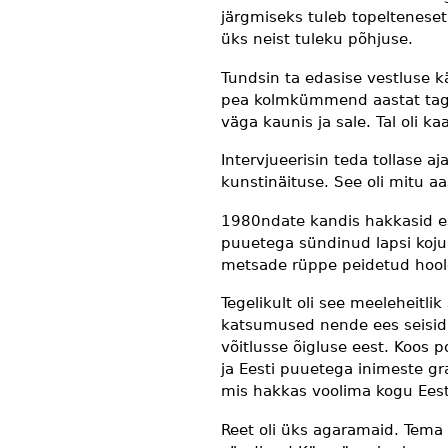
järgmiseks tuleb topelteneset
üks neist tuleku põhjuse.
Tundsin ta edasise vestluse kä
pea kolmkümmend aastat tagas
väga kaunis ja sale. Tal oli
Intervjueerisin teda tollase 
kunstinäituse. See oli mitu a
1980ndate kandis hakkasid e
puuetega sündinud lapsi koju
metsade rüppe peidetud hool
Tegelikult oli see meeleheitl
katsumused nende ees seisid.
võitlusse õigluse eest. Koos po
ja Eesti puuetega inimeste gr
mis hakkas voolima kogu Eest
Reet oli üks agaramaid. Tema