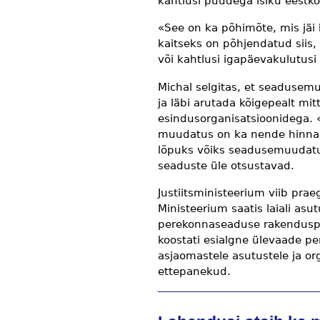
kahtlusi puudega isiku eestko
«See on ka põhimõte, mis jäi
kaitseks on põhjendatud siis
või kahtlusi igapäevakulutusi
Michal selgitas, et seadusemu
ja läbi arutada kõigepealt mi
esindusorganisatsioonidega. «
muudatus on ka nende hinnang
lõpuks võiks seadusemuudatus 
seaduste üle otsustavad.
Justiitsministeerium viib pra
Ministeerium saatis laiali asu
perekonnaseaduse rakenduspr
koostati esialgne ülevaade p
asjaomastele asutustele ja o
ettepanekud.