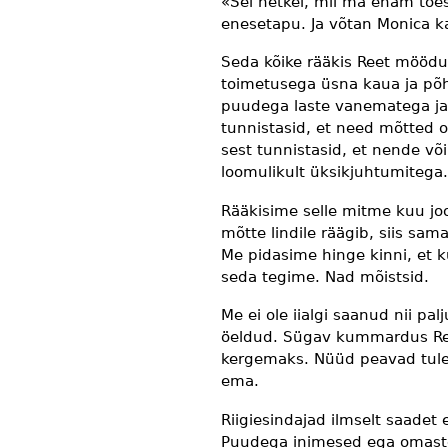
«Sel hetkel, mil ma enam tõest
enesetapu. Ja võtan Monica k
Seda kõike rääkis Reet mööd
toimetusega üsna kaua ja põhj
puudega laste vanematega ja 
tunnistasid, et need mõtted o
sest tunnistasid, et nende v
loomulikult üksikjuhtumitega.
Rääkisime selle mitme kuu joo
mõtte lindile räägib, siis sam
Me pidasime hinge kinni, et 
seda tegime. Nad mõistsid.
Me ei ole iialgi saanud nii pal
öeldud. Sügav kummardus Reed
kergemaks. Nüüd peavad tule
ema.
Riigiesindajad ilmselt saadet 
Puudega inimesed ega omasteh