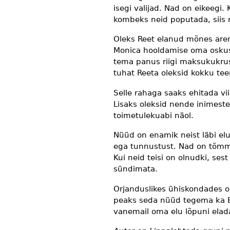
isegi valijad. Nad on eikeegi. 
kombeks neid poputada, siis 
Oleks Reet elanud mõnes arene
Monica hooldamise oma oskusi
tema panus riigi maksukukru
tuhat Reeta oleksid kokku teen
Selle rahaga saaks ehitada v
Lisaks oleksid nende inimeste
toimetulekuabi näol.
Nüüd on enamik neist läbi elu
ega tunnustust. Nad on tõmma
Kui neid teisi on olnudki, ses
sündimata.
Orjanduslikes ühiskondades o
peaks seda nüüd tegema ka Ee
vanemail oma elu lõpuni elad