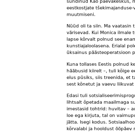
sündinud Käo päevakeskus, mis
eestkostjate tšekimajanduse-
muutmiseni.
Nüüd oli ta siin. Ma vaatasin
värisevad. Kui Monica ilmale 
lapse kõrvalt polnud see ena
kunstiajaloolasena. Erialal p
üksainus päästeoperatsioon p
Kuna tollases Eestis polnud k
hääbusid kiirelt –, tuli kõige e
elus püsiks, siis treenida, et 
sest kõnetut ja vaevu liikuvat
Edasi tuli sotsialiseerimispro
lihtsalt õpetada maailmaga 
imestasid tohtrid: huvitav – a
loe ega kirjuta, tal on vaimup
jätta. Isegi kodus. Sotsiaalh
kõrvalabi ja hooldust ööpäev r