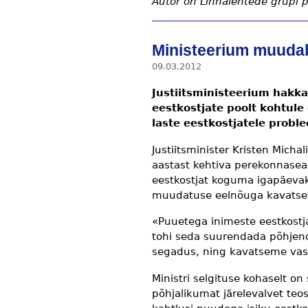
Autor on Linnalehtede grupi 
Ministeerium muudab
09.03.2012
Justiitsministeerium hak
eestkostjate poolt kohtul
laste eestkostjatele probl
Justiitsminister Kristen Micha
aastast kehtiva perekonnase
eestkostjat koguma igapäeva
muudatuse eelnõuga kavatseta
«Puuetega inimeste eestkostja
tohi seda suurendada põhjend
segadus, ning kavatseme vast
Ministri selgituse kohaselt 
põhjalikumat järelevalvet teo