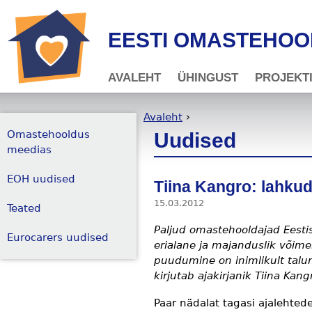
Jump to navigation
EESTI OMASTEHO
AVALEHT
ÜHINGUST
PROJEKT
Avaleht
›
Omastehooldus
Uudised
Sa oled siin
meedias
EOH uudised
Tiina Kangro: lahku
15.03.2012
Teated
Paljud omastehooldajad Eesti
Eurocarers uudised
erialane ja majanduslik võim
puudumine on inimlikult talum
kirjutab ajakirjanik Tiina Kang
Paar nädalat tagasi ajalehted