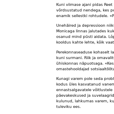
Kuni viimase ajani pidas Reet
võrdsustatud nendega, kes po
enamik sellestki rohtudele. «P
Unehäired ja depressioon niiku
Monicaga linnas jalutades ku
osanud mind püsti aidata. L
kooldus kahte lehte, kõik vaat
Perekonnaseaduse kohaselt l
kuni surmani. Riik ja omavali
ühiskonnas näpuotsaga. «Kes s
omastehooldajad sotsiaaltöötaj
Kunagi varem pole seda prob
kodus üles kasvatanud vane
ennastsalgavatele võitlustele
päevakeskused ja suvelaagrid
kulunud, lahkumas varem, kui
tuleviku ees.